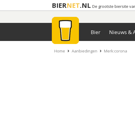
BIER
NET
.NL
De grootste biersite v
Bier
Nieuws & A
Home
Aanbiedingen
Merk:corona