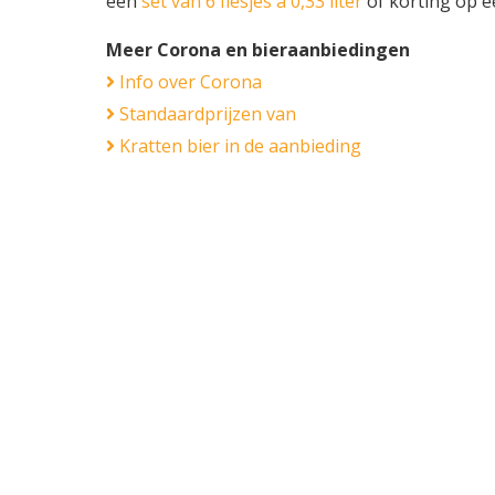
een
set van 6 flesjes á 0,33 liter
of korting op 
Meer Corona en bieraanbiedingen
Info over Corona
Standaardprijzen van
Kratten bier in de aanbieding