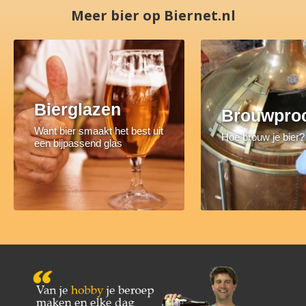
Meer bier op Biernet.nl
Bierglazen
Brouwpro
Want bier smaakt het best uit
Hoe brouw je bier?
een bijpassend glas