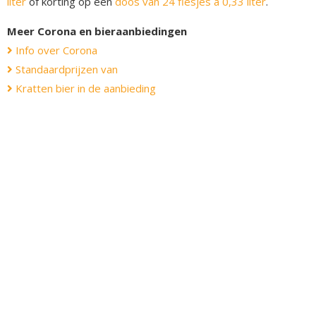
liter
of korting op een
doos van 24 flesjes á 0,33 liter
.
Meer Corona en bieraanbiedingen
Info over Corona
Standaardprijzen van
Kratten bier in de aanbieding