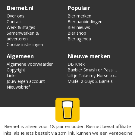
Verification code:
6430
Biernet.nl
Populair
Over ons
Bier merken
Contact
Bier aanbiedingen
Werk & stages
Bier nieuws
Samenwerken &
Bier shop
adverteren
Bier agenda
Cookie instellingen
Algemeen
Nieuwe merken
Algemene Voorwaarden
DB Kriek
Copyright
Baxbier Smash or Pass:
Links
Strata
Uiltje Take my Horse to
Jouw eigen account
the Hotel Room
Muifel 2 Guys 2 Barrels
Nieuwsbrief
Biernet is alleen voor 18 jaar en ouder. Biernet bevat affiliate
links, als je iets bestelt via zo’n link, kunnen we een vergoeding