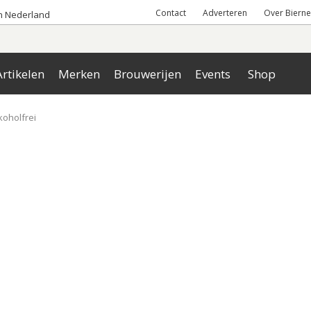
Contact
Adverteren
Over Bierne
an Nederland
rtikelen
Merken
Brouwerijen
Events
Shop
koholfrei