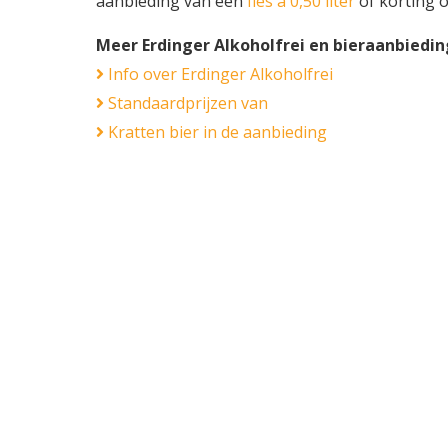
aanbieding van een
fles á 0,50 liter
of korting 
Meer Erdinger Alkoholfrei en bieraanbiedi
Info over Erdinger Alkoholfrei
Standaardprijzen van
Kratten bier in de aanbieding