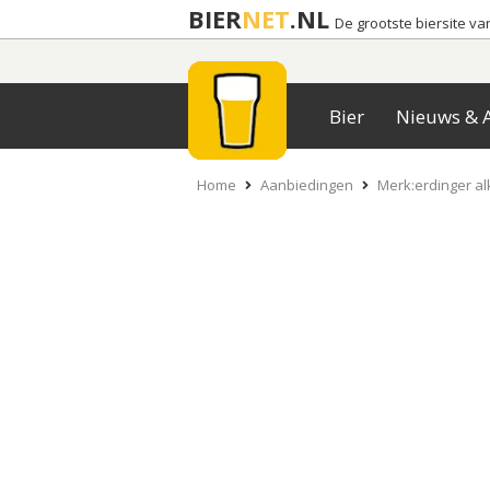
BIER
NET
.NL
De grootste biersite v
Bier
Nieuws & A
Home
Aanbiedingen
Merk:erdinger al