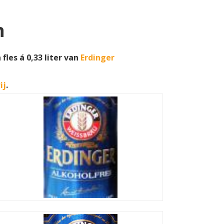
n
fles á 0,33 liter van
Erdinger
ij
.