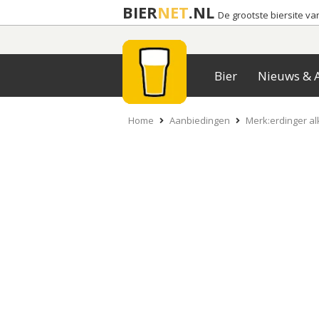
BIER
NET
.NL
De grootste biersite v
Bier
Nieuws & A
Home
Aanbiedingen
Merk:erdinger al