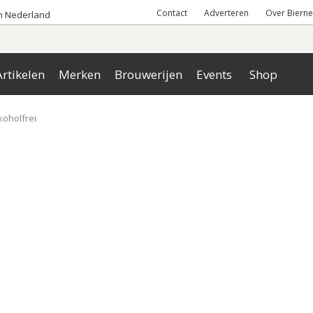
Contact
Adverteren
Over Bierne
an Nederland
rtikelen
Merken
Brouwerijen
Events
Shop
koholfrei