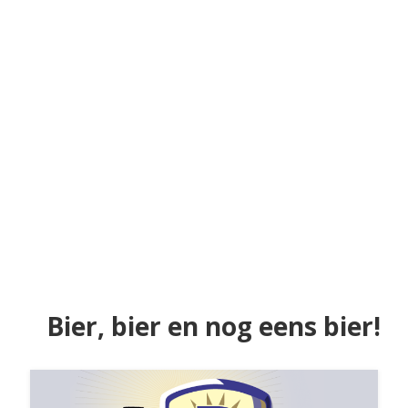
Bier, bier en nog eens bier!