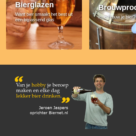
Bierglazen
Brouwpro
Want bier smaakt het best uit
Hoe brouw je bier?
een bijpassend glas