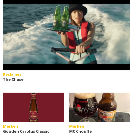
Reclames
The Chase
Merken
Merken
Gouden Carolus Classic
MC Chouffe