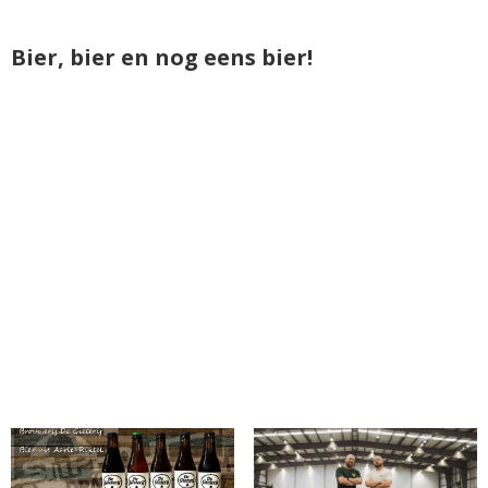
Bier, bier en nog eens bier!