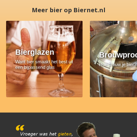
Meer bier op Biernet.nl
Bierglazen
Brouwpro
Want bier smaakt het best uit
Hoe brouw je bier?
een bijpassend glas