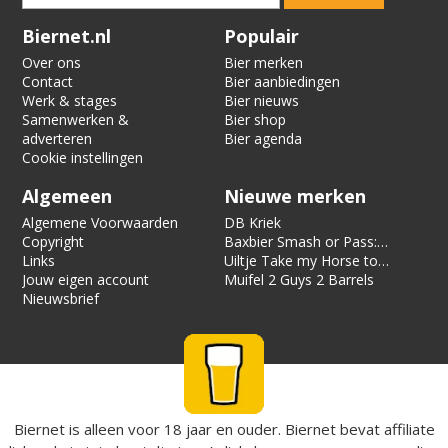
Verification code:
7752
Biernet.nl
Populair
Over ons
Bier merken
Contact
Bier aanbiedingen
Werk & stages
Bier nieuws
Samenwerken &
Bier shop
adverteren
Bier agenda
Cookie instellingen
Algemeen
Nieuwe merken
Algemene Voorwaarden
DB Kriek
Copyright
Baxbier Smash or Pass:
Links
Strata
Uiltje Take my Horse to
Jouw eigen account
the Hotel Room
Muifel 2 Guys 2 Barrels
Nieuwsbrief
Biernet is alleen voor 18 jaar en ouder. Biernet bevat affiliate