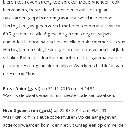
bieren toch even streng toe spreken.Met 5 vrienden, ook
bierkenners, bestelde ik heden een 6-tal Hertog Jan
Bastaarden (appel/citroengras)E.e.a. werd in een mooi
Hertog Jan glas geserveerd, met een temperatuur van ca.
6à 7 graden, en alle 6 gevulde glazen sloegen, vrijwel
onmiddellijk, dood na inschenken.Alle mooie commercials van
Hertog Jan ten spijt, leuk in gesproken door waarschijnlijk de
schaker Böhm, dit drankje kan beter uit het gamma van de
prachtige Hertog Jan bieren blijvenOverigens blijf ik fan van
de Hertog.Chris
Ernst Duim (gast)
op 26-11-2016 om 19:24:39
Waar is de plaats waar ik mijn sleutelcode kan plaatsen.
Nico Gijsbertsen (gast)
op 23-09-2016 om 09:45:39
Waar kan ik mijn sleutelcode invullen?Op de aangegeven
actievoorwaarden kom ik er niet uit.Graag een tip om verder