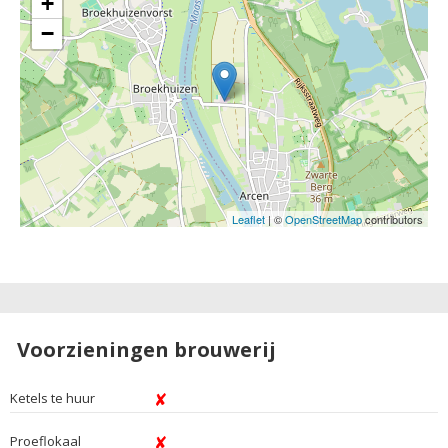
+
−
Leaflet
| ©
OpenStreetMap
contributors
Voorzieningen brouwerij
Ketels te huur
Proeflokaal