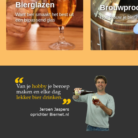
Bierglazen
Brouwpro
Want bier smaakt het best uit
Hoe brouw je bier?
een bijpassend glas