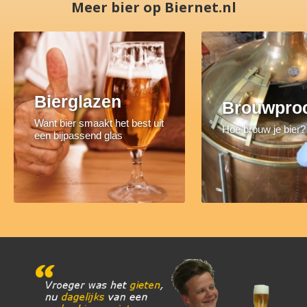
Meer bier op Biernet.nl
Bierglazen
Brouwpro
Want bier smaakt het best uit
Hoe brouw je bier?
een bijpassend glas