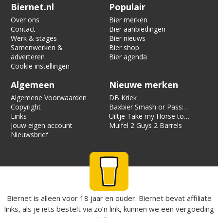
Verification code:
7086
Biernet.nl
Populair
Over ons
Bier merken
Contact
Bier aanbiedingen
Werk & stages
Bier nieuws
Samenwerken &
Bier shop
adverteren
Bier agenda
Cookie instellingen
Algemeen
Nieuwe merken
Algemene Voorwaarden
DB Kriek
Copyright
Baxbier Smash or Pass:
Links
Strata
Uiltje Take my Horse to
Jouw eigen account
the Hotel Room
Muifel 2 Guys 2 Barrels
Nieuwsbrief
Biernet is alleen voor 18 jaar en ouder. Biernet bevat affiliate
links, als je iets bestelt via zo’n link, kunnen we een vergoeding