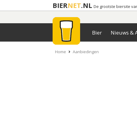
BIER
NET
.NL
De grootste biersite v
Bier
Nieuws & A
Home
Aanbiedingen