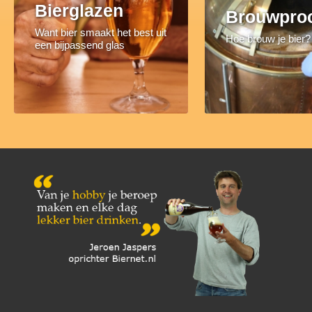
Bierglazen
Brouwpro
Want bier smaakt het best uit
Hoe brouw je bier?
een bijpassend glas