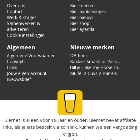
Over ons
Bier merken
Contact
Bier aanbiedingen
Werk & stages
Bier nieuws
Samenwerken &
Bier shop
adverteren
Bier agenda
Cookie instellingen
Algemeen
Nieuwe merken
Algemene Voorwaarden
DB Kriek
Copyright
Baxbier Smash or Pass:
Links
Strata
Uiltje Take my Horse to
Jouw eigen account
the Hotel Room
Muifel 2 Guys 2 Barrels
Nieuwsbrief
Biernet is alleen voor 18 jaar en ouder. Biernet bevat affiliate
links, als je iets bestelt via zo’n link, kunnen we een vergoeding
krijgen.