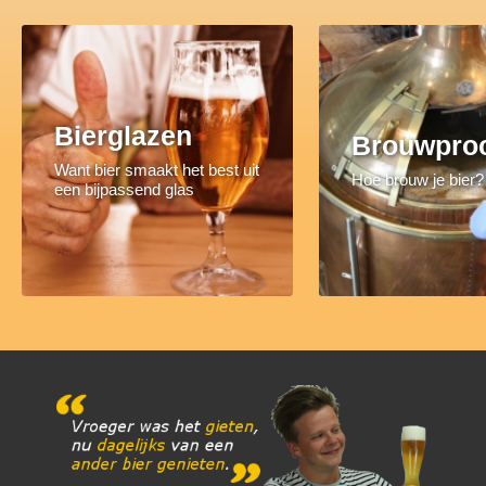
Bierglazen
Brouwpro
Want bier smaakt het best uit
Hoe brouw je bier?
een bijpassend glas