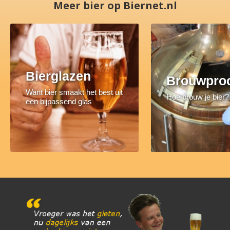
Meer bier op Biernet.nl
Bierglazen
Brouwpro
Want bier smaakt het best uit
Hoe brouw je bier?
een bijpassend glas