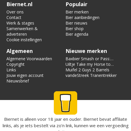
Verification code:
3793
Biernet.nl
Populair
Over ons
Bier merken
Contact
Bier aanbiedingen
Werk & stages
Bier nieuws
Samenwerken &
Bier shop
adverteren
Bier agenda
Cookie instellingen
Algemeen
Nieuwe merken
Algemene Voorwaarden
Baxbier Smash or Pass:
Copyright
Strata
Uiltje Take my Horse to
Links
the Hotel Room
Muifel 2 Guys 2 Barrels
Jouw eigen account
vandeStreek Tranentrekker
Nieuwsbrief
Biernet is alleen voor 18 jaar en ouder. Biernet bevat affiliate
links, als je iets bestelt via zo’n link, kunnen we een vergoeding