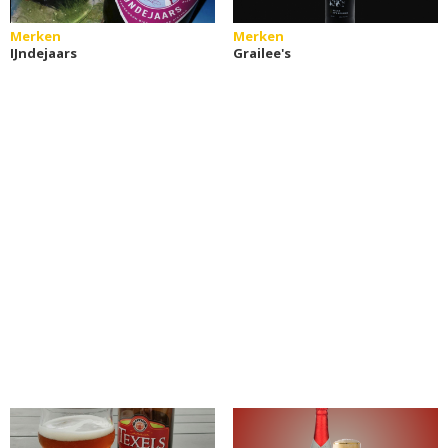
Merken
Merken
IJndejaars
Grailee's