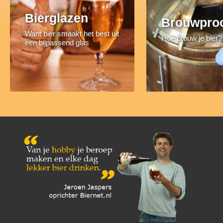
Bierglazen
Brouwpro
Want bier smaakt het best uit
Hoe brouw je bier?
een bijpassend glas