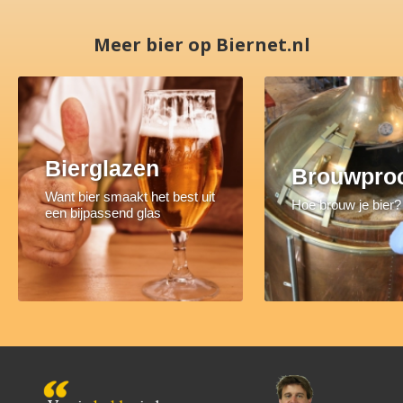
Meer bier op Biernet.nl
Bierglazen
Brouwpro
Want bier smaakt het best uit
Hoe brouw je bier?
een bijpassend glas