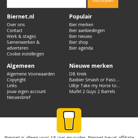
Verification code:
8130
Biernet.nl
Populair
Over ons
Bier merken
Contact
Bier aanbiedingen
Werk & stages
Bier nieuws
Samenwerken &
Bier shop
adverteren
Bier agenda
Cookie instellingen
Algemeen
Nieuwe merken
Algemene Voorwaarden
DB Kriek
Copyright
Baxbier Smash or Pass:
Links
Strata
Uiltje Take my Horse to
Jouw eigen account
the Hotel Room
Muifel 2 Guys 2 Barrels
Nieuwsbrief
Biernet is alleen voor 18 jaar en ouder. Biernet bevat affiliate