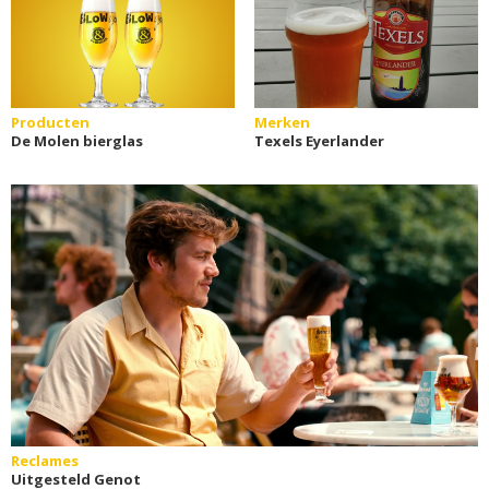
Producten
Merken
De Molen bierglas
Texels Eyerlander
Reclames
Uitgesteld Genot