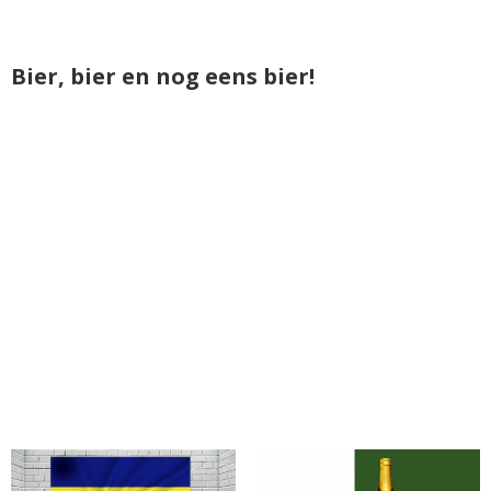
Bier, bier en nog eens bier!