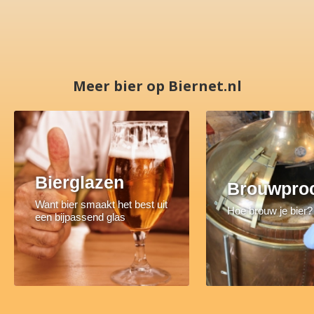
Meer bier op Biernet.nl
Bierglazen
Brouwpro
Want bier smaakt het best uit
Hoe brouw je bier?
een bijpassend glas