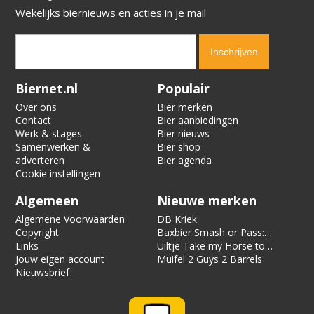
Wekelijks biernieuws en acties in je mail
Verification code:
3259
Biernet.nl
Populair
Over ons
Bier merken
Contact
Bier aanbiedingen
Werk & stages
Bier nieuws
Samenwerken &
Bier shop
adverteren
Bier agenda
Cookie instellingen
Algemeen
Nieuwe merken
Algemene Voorwaarden
DB Kriek
Copyright
Baxbier Smash or Pass:
Links
Strata
Uiltje Take my Horse to
Jouw eigen account
the Hotel Room
Muifel 2 Guys 2 Barrels
Nieuwsbrief