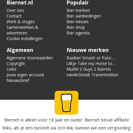
Verification code:
2996
Biernet.nl
Populair
Over ons
Bier merken
Contact
Bier aanbiedingen
Werk & stages
Bier nieuws
Samenwerken &
Bier shop
adverteren
Bier agenda
Cookie instellingen
Algemeen
Nieuwe merken
Algemene Voorwaarden
Baxbier Smash or Pass:
Copyright
Strata
Uiltje Take my Horse to
Links
the Hotel Room
Muifel 2 Guys 2 Barrels
Jouw eigen account
vandeStreek Tranentrekker
Nieuwsbrief
Biernet is alleen voor 18 jaar en ouder. Biernet bevat affiliate
links, als je iets bestelt via zo’n link, kunnen we een vergoeding