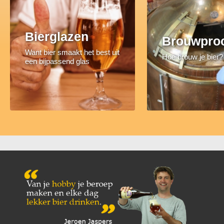
Bierglazen
Brouwpro
Want bier smaakt het best uit
Hoe brouw je bier?
een bijpassend glas