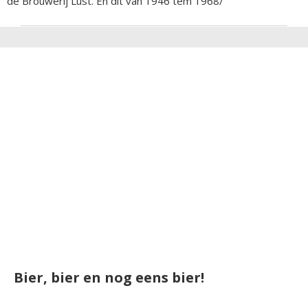
de Brouwerij Lust. En dit van 1946 tem 1968/
Bier, bier en nog eens bier!