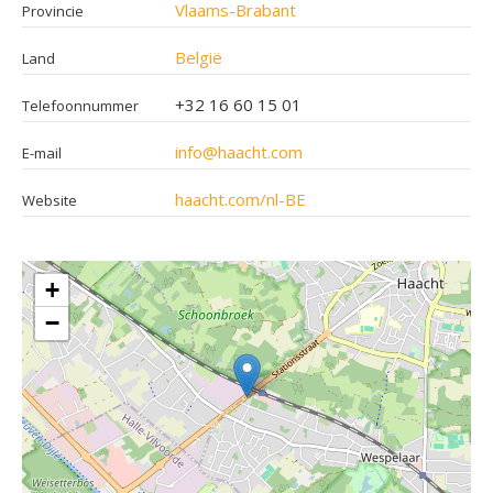
Vlaams-Brabant
Provincie
België
Land
+32 16 60 15 01
Telefoonnummer
info@haacht.com
E-mail
haacht.com/nl-BE
Website
+
−