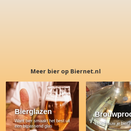
Meer bier op Biernet.nl
Bierglazen
Brouwpro
Want bier smaakt het best uit
Hoe brouw je bier?
een bijpassend glas