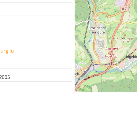
urg.lu
u
 2005