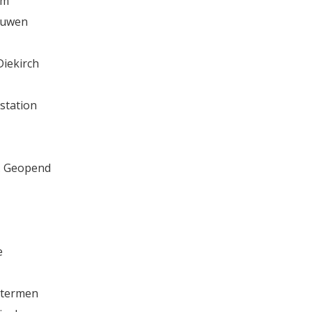
om
rouwen
Diekirch
 station
n. Geopend
e
n termen