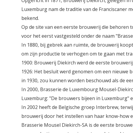
Opgericht in 1871, Brouwerij Diekirch, gelegen in
Luxemburg nam de traditie van de Franciscaner mo
bekend.
Op de site van een eerste brouwerij die behoren t
voor het eerst vastgesteld onder de naam "Brasser
In 1880, bij gebrek aan ruimte, de brouwerij koopt
om zijn productie te verhogen om te gaan met tr
1900: Brouwerij Diekirch werd de eerste brouweri
1926: Het besluit werd genomen om een nieuwe br
in 1930, zou kunnen worden beschouwd als de eerst
In 2000, Brasserie de Luxembourg Mousel-Diekirch
Luxemburg: "De brouwers bijeen in Luxemburg" en
In 2002 heeft de Belgische groep Interbrew, terwi
brouwerij door het instellen van haar know-how e
Brasserie Mousel Diekirch-SA is de eerste brouweri