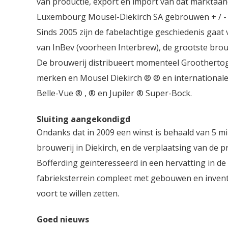
van productie, export en import van dat marktaand
Luxembourg Mousel-Diekirch SA gebrouwen + / - 20
Sinds 2005 zijn de fabelachtige geschiedenis gaa
van InBev (voorheen Interbrew), de grootste brou
De brouwerij distribueert momenteel Groothertog
merken en Mousel Diekirch ® ® en internationale 
Belle-Vue ® , ® en Jupiler ® Super-Bock.
Sluiting aangekondigd
Ondanks dat in 2009 een winst is behaald van 5 mi
brouwerij in Diekirch, en de verplaatsing van de pr
Bofferding geïnteresseerd in een hervatting in de 
fabrieksterrein compleet met gebouwen en inventa
voort te willen zetten.
Goed nieuws