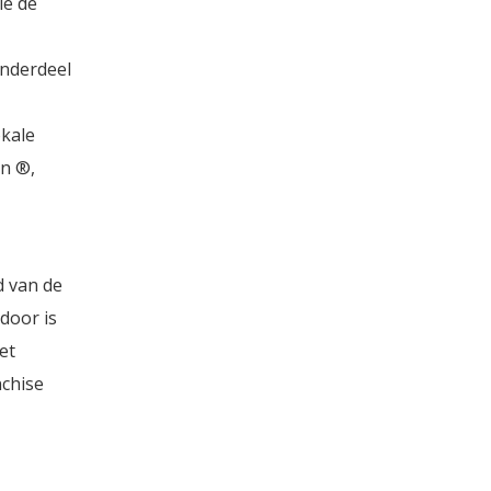
ie de
onderdeel
kale
en ®,
d van de
rdoor is
et
nchise