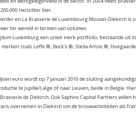
eel en werkgelegenheid in de sector. In 2004 heeft Brasser
0.000 hectoliter bier.
t verder en La Brasserie de Luxembourg Mousel-Diekirch is 
wer ter wereld in termen van volumes.
dom Luxemburg een uniek merk portfolio, bestaande uit lo
merken zoals Leffe ®, Beck's ®, Stella Artois ®, Hoegaard
ljoen euro wordt op 7 januari 2010 de sluiting aangekondig
oductie te Jupille/Liége of naar Leuven, beide in België. Hie
Brasserie de Diekirch. Ook Saphire Capital Partners willen h
ris overnemen in Diekirch om de brouwactiviteiten als fra