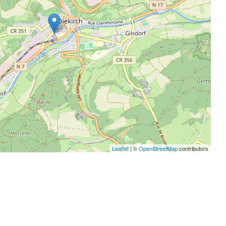
Leaflet
| ©
OpenStreetMap
contributors