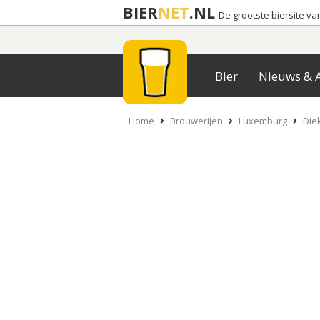
BIER
NET
.NL
De grootste biersite v
Bier
Nieuws & A
Home
Brouwerijen
Luxemburg
Diek