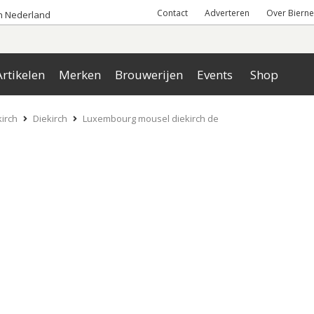
Contact
Adverteren
Over Bierne
an Nederland
rtikelen
Merken
Brouwerijen
Events
Shop
irch
Diekirch
Luxembourg mousel diekirch de