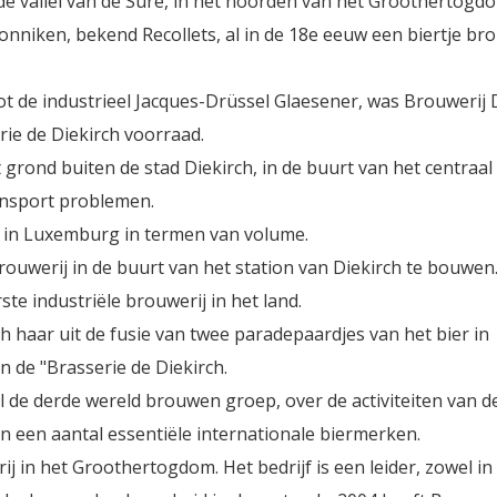
 de vallei van de Sure, in het noorden van het Groothertogd
nniken, bekend Recollets, al in de 18e eeuw een biertje b
ot de industrieel Jacques-Drüssel Glaesener, was Brouwerij 
ie de Diekirch voorraad.
 grond buiten de stad Diekirch, in de buurt van het centraal
ansport problemen.
j in Luxemburg in termen van volume.
ouwerij in de buurt van het station van Diekirch te bouwe
e industriële brouwerij in het land.
 haar uit de fusie van twee paradepaardjes van het bier in
 de "Brasserie de Diekirch.
jl de derde wereld brouwen groep, over de activiteiten van d
n een aantal essentiële internationale biermerken.
j in het Groothertogdom. Het bedrijf is een leider, zowel i