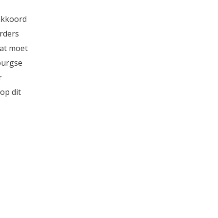
akkoord
rders
Dat moet
burgse
r
op dit