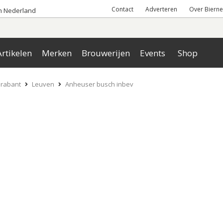
Contact
Adverteren
Over Bierne
an Nederland
rtikelen
Merken
Brouwerijen
Events
Shop
rabant
Leuven
Anheuser busch inbev