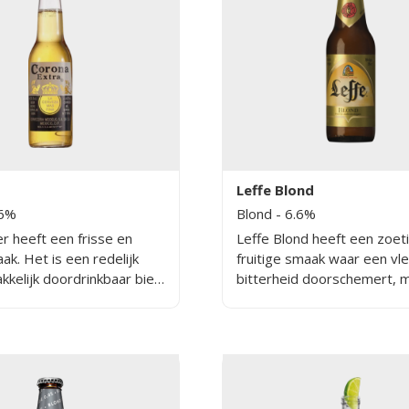
Leffe Blond
.6%
Blond
- 6.6%
r heeft een frisse en
Leffe Blond heeft een zoet
k. Het is een redelijk
fruitige smaak waar een vl
akkelijk doordrinkbaar bier
bitterheid doorschemert, 
lcoholpercentage van
pittige afdronk van sinaasa
dens het brouwproces
elatief weinig gerst, maar
er maïs gebruikt.