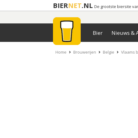
BIER
NET
.NL
De grootste biersite v
Bier
Nieuws & A
Home
Brouwerijen
Belgie
Vlaams b