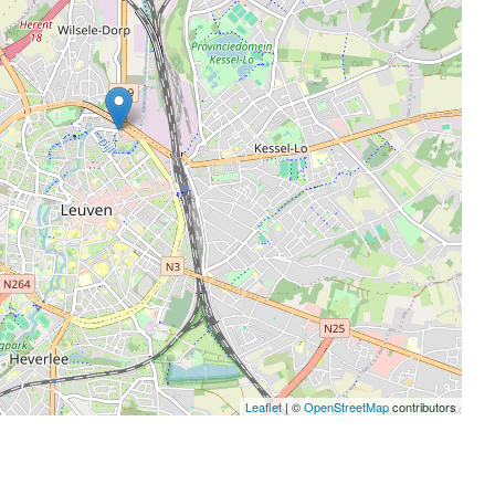
Leaflet
| ©
OpenStreetMap
contributors