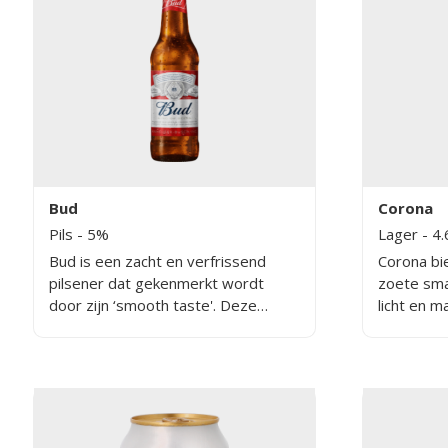
Bud
Corona
Pils
- 5%
Lager
- 4
Bud is een zacht en verfrissend
Corona bie
pilsener dat gekenmerkt wordt
zoete smaa
door zijn ‘smooth taste'. Deze
licht en m
smooth taste heeft de brouwerij
met een a
gerealiseerd door gebruik te maken
4,6%. Tij
van witte rijst, het bier te
wordt er r
lageren met beukenhouten
des te me
snippers en het unieke
brouwproces dat twee keer zo lang