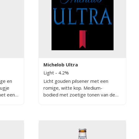
Michelob Ultra
Light
- 4.2%
ige en
Licht gouden pilsener met een
eugje
romige, witte kop. Medium-
met een
bodied met zoetige tonen van de
ppel.
gebrouwen granen. Het is een light
bier met weinig calorieën.