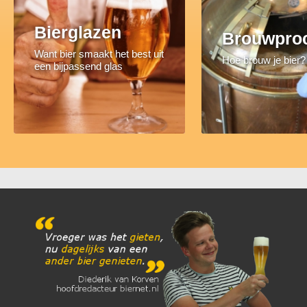
Bierglazen
Brouwpro
Want bier smaakt het best uit
Hoe brouw je bier?
een bijpassend glas