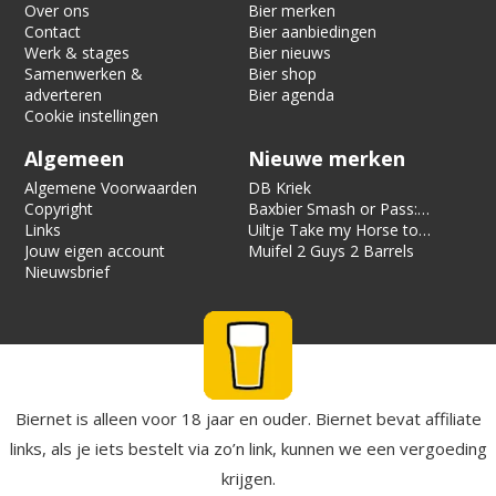
Over ons
Bier merken
Contact
Bier aanbiedingen
Werk & stages
Bier nieuws
Samenwerken &
Bier shop
adverteren
Bier agenda
Cookie instellingen
Algemeen
Nieuwe merken
Algemene Voorwaarden
DB Kriek
Copyright
Baxbier Smash or Pass:
Links
Strata
Uiltje Take my Horse to
Jouw eigen account
the Hotel Room
Muifel 2 Guys 2 Barrels
Nieuwsbrief
Biernet is alleen voor 18 jaar en ouder. Biernet bevat affiliate
links, als je iets bestelt via zo’n link, kunnen we een vergoeding
krijgen.