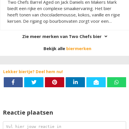
Two Chefs Barrel Aged on Jack Daniels en Makers Mark
biedt een rijke en complexe smaakervaring. Het bier
heeft tonen van chocolademousse, kokos, vanille en rijpe
kersen. De rijping op bourbonvaten zorgt voor een
perfecte balans tussen zoetheid en bitterheid. Dit
speciaalbier heeft een lange en intense afdronk, wat het
Zie meer merken van Two Chefs bier
een unieke keuze maakt voor liefhebbers van donkere
bieren.
Bekijk alle
biermerken
Lekker biertje? Deel hem nu!
Reactie plaatsen