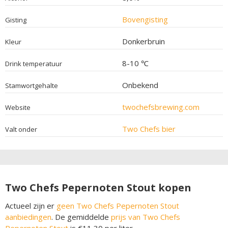
Bovengisting
Gisting
Donkerbruin
Kleur
8-10 ℃
Drink temperatuur
Onbekend
Stamwortgehalte
twochefsbrewing.com
Website
Two Chefs bier
Valt onder
Two Chefs Pepernoten Stout kopen
Actueel zijn er
geen Two Chefs Pepernoten Stout
aanbiedingen
. De gemiddelde
prijs van Two Chefs
Pepernoten Stout
is €11,30 per liter.