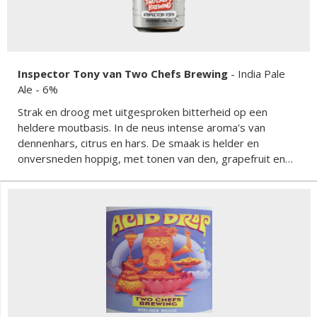
Inspector Tony van Two Chefs Brewing
-
India Pale
Ale
- 6%
Strak en droog met uitgesproken bitterheid op een
heldere moutbasis. In de neus intense aroma's van
dennenhars, citrus en hars. De smaak is helder en
onversneden hoppig, met tonen van den, grapefruit en
een harsachtig karakter. Het mondgevoel is schoon en
droog, met een stevige bitterheid en een crisp
moutlichaam dat de hop alle ruimte geeft.