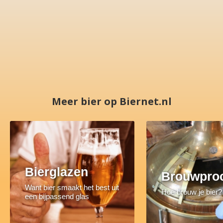
Meer bier op Biernet.nl
Bierglazen
Brouwpro
Want bier smaakt het best uit
Hoe brouw je bier?
een bijpassend glas