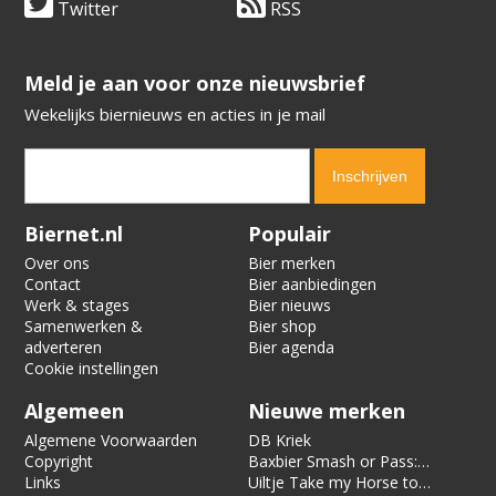
Twitter
RSS
​​​​​​​Meld je aan voor onze nieuwsbrief
Wekelijks biernieuws en acties in je mail
Verification code:
1414
Biernet.nl
Populair
Over ons
Bier merken
Contact
Bier aanbiedingen
Werk & stages
Bier nieuws
Samenwerken &
Bier shop
adverteren
Bier agenda
Cookie instellingen
Algemeen
Nieuwe merken
Algemene Voorwaarden
DB Kriek
Copyright
Baxbier Smash or Pass:
Links
Strata
Uiltje Take my Horse to