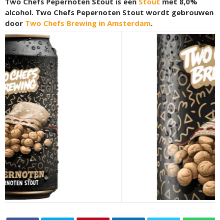
Two Chefs Pepernoten Stout is een
Stout
met 8,0%
alcohol. Two Chefs Pepernoten Stout wordt gebrouwen
door
Two Chefs Brewing in Amsterdam
.