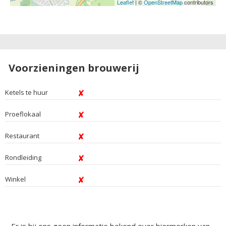
Leaflet
| ©
OpenStreetMap
contributors
Voorzieningen brouwerij
Ketels te huur
Proeflokaal
Restaurant
Rondleiding
Winkel
Er is bij ons geen informatie bekend over biermerken van