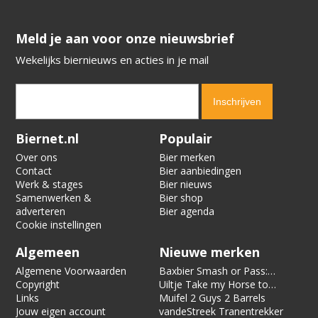
​​​​​​​Meld je aan voor onze nieuwsbrief
Wekelijks biernieuws en acties in je mail
Verification code:
5963
Biernet.nl
Populair
Over ons
Bier merken
Contact
Bier aanbiedingen
Werk & stages
Bier nieuws
Samenwerken &
Bier shop
adverteren
Bier agenda
Cookie instellingen
Algemeen
Nieuwe merken
Algemene Voorwaarden
Baxbier Smash or Pass:
Copyright
Strata
Uiltje Take my Horse to
Links
the Hotel Room
Muifel 2 Guys 2 Barrels
Jouw eigen account
vandeStreek Tranentrekker