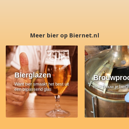
Meer bier op Biernet.nl
Bierglazen
Brouwpro
Want bier smaakt het best uit
Hoe brouw je bier?
een bijpassend glas