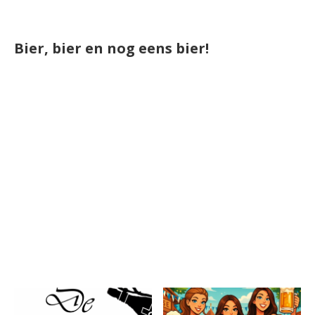
Bier, bier en nog eens bier!