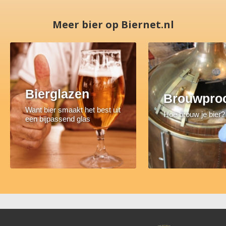
Meer bier op Biernet.nl
Bierglazen
Brouwpro
Want bier smaakt het best uit
Hoe brouw je bier?
een bijpassend glas