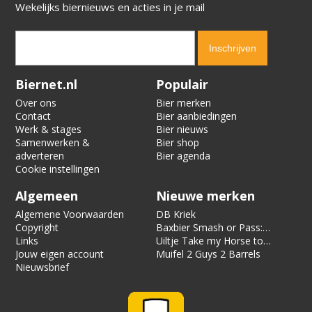
Wekelijks biernieuws en acties in je mail
Verification code:
7561
Biernet.nl
Populair
Over ons
Bier merken
Contact
Bier aanbiedingen
Werk & stages
Bier nieuws
Samenwerken &
Bier shop
adverteren
Bier agenda
Cookie instellingen
Algemeen
Nieuwe merken
Algemene Voorwaarden
DB Kriek
Copyright
Baxbier Smash or Pass:
Links
Strata
Uiltje Take my Horse to
Jouw eigen account
the Hotel Room
Muifel 2 Guys 2 Barrels
Nieuwsbrief