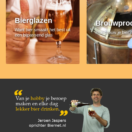
Bierglazen
Brouwpro
Want bier smaakt het best uit
Hoe brouw je bier?
een bijpassend glas