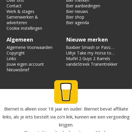
Over ons
Bier merken
Contact
Bier aanbiedingen
Werk & stages
Bier nieuws
Samenwerken &
Bier shop
adverteren
Bier agenda
Cookie instellingen
Algemeen
Nieuwe merken
Algemene Voorwaarden
Baxbier Smash or Pass:
Copyright
Strata
Uiltje Take my Horse to
Links
the Hotel Room
Muifel 2 Guys 2 Barrels
Jouw eigen account
vandeStreek Tranentrekker
Nieuwsbrief
Biernet is alleen voor 18 jaar en ouder. Biernet bevat affiliate
links, als je iets bestelt via zo’n link, kunnen we een vergoeding
krijgen.