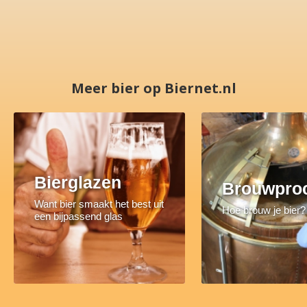
Meer bier op Biernet.nl
Bierglazen
Brouwpro
Want bier smaakt het best uit
Hoe brouw je bier?
een bijpassend glas