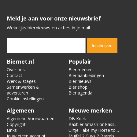
​​​​​​​Meld je aan voor onze nieuwsbrief
Wekelijks biernieuws en acties in je mail
Verification code:
6075
Biernet.nl
Populair
Over ons
Bier merken
Contact
Bier aanbiedingen
Werk & stages
Bier nieuws
Samenwerken &
Bier shop
adverteren
Bier agenda
Cookie instellingen
Algemeen
Nieuwe merken
Algemene Voorwaarden
DB Kriek
Copyright
Baxbier Smash or Pass:
Links
Strata
Uiltje Take my Horse to
Jouw eigen account
the Hotel Room
Muifel 2 Guys 2 Barrels