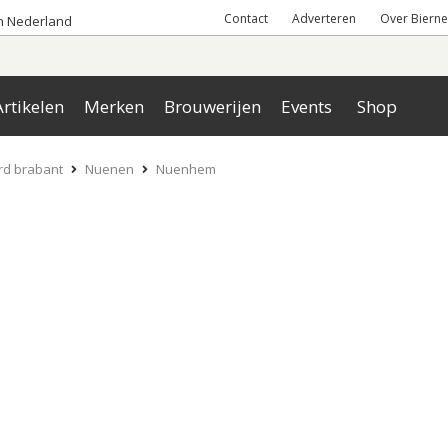
Contact
Adverteren
Over Bierne
an Nederland
rtikelen
Merken
Brouwerijen
Events
Shop
rd brabant
Nuenen
Nuenhem