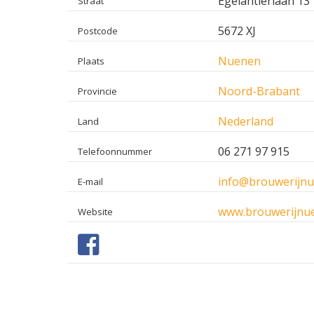
Egelantierlaan 13
Straat
5672 XJ
Postcode
Nuenen
Plaats
Noord-Brabant
Provincie
Nederland
Land
06 271 97 915
Telefoonnummer
info@brouwerijn
E-mail
www.brouwerijnu
Website