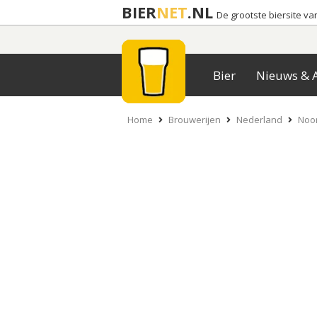
BIER
NET
.NL
De grootste biersite v
Bier
Nieuws & A
Home
Brouwerijen
Nederland
Noo