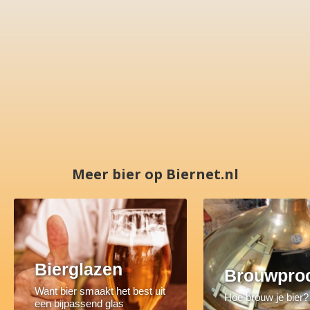
Meer bier op Biernet.nl
Bierglazen
Brouwpro
Want bier smaakt het best uit
Hoe brouw je bier?
een bijpassend glas