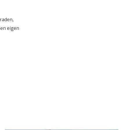
rraden,
een eigen