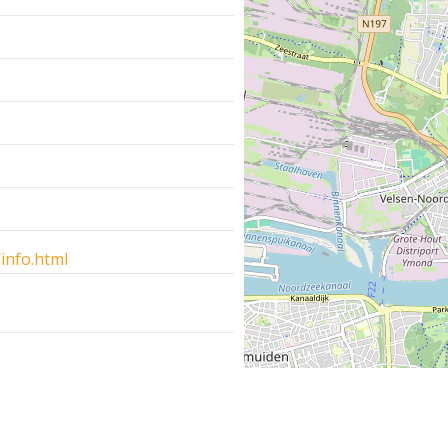
m
info.html