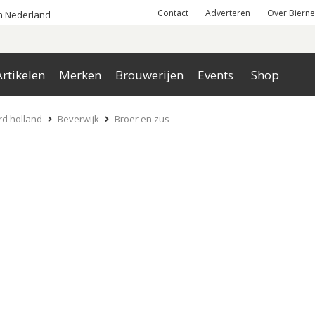
Contact
Adverteren
Over Bierne
an Nederland
rtikelen
Merken
Brouwerijen
Events
Shop
d holland
Beverwijk
Broer en zus