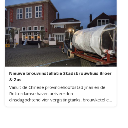
Nieuwe brouwinstallatie Stadsbrouwhuis Broer
& Zus
Vanuit de Chinese provinciehoofdstad Jinan en de
Rotterdamse haven arriveerden
dinsdagochtend vier vergistingtanks, brouwketel en
filterhuis bij stadsbrouwhuis Broer & Zus in
Beverwijk.