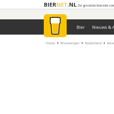
BIER
NET
.NL
De grootste biersite v
Bier
Nieuws & A
Home
Brouwerijen
Nederland
Noor