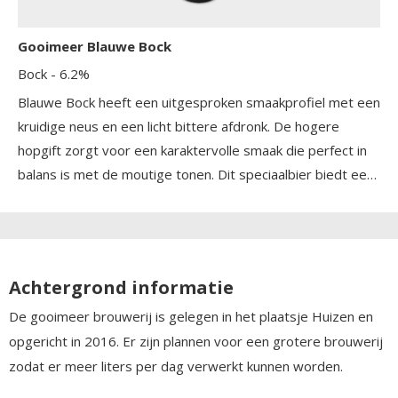
Gooimeer Blauwe Bock
Bock
- 6.2%
Blauwe Bock heeft een uitgesproken smaakprofiel met een
kruidige neus en een licht bittere afdronk. De hogere
hopgift zorgt voor een karaktervolle smaak die perfect in
balans is met de moutige tonen. Dit speciaalbier biedt een
rijke en complexe ervaring, ideaal voor liefhebbers van
bockbier. Het bier is bewust niet zoet gemaakt, wat het
onderscheidt van andere bockbieren.
Achtergrond informatie
De gooimeer brouwerij is gelegen in het plaatsje Huizen en
opgericht in 2016. Er zijn plannen voor een grotere brouwerij
zodat er meer liters per dag verwerkt kunnen worden.