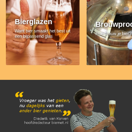
Bierglazen
Brouwpro
Want bier smaakt het best uit
Hoe brouw je bier?
een bijpassend glas