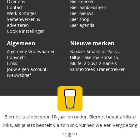
Over ons
Bier merken
Contact
Bier aanbiedingen
Werk & stages
Bier nieuws
Samenwerken &
Bier shop
adverteren
Bier agenda
Cookie instellingen
Algemeen
Nieuwe merken
Algemene Voorwaarden
Baxbier Smash or Pass:
Copyright
Strata
Uiltje Take my Horse to
Links
the Hotel Room
Muifel 2 Guys 2 Barrels
Jouw eigen account
vandeStreek Tranentrekker
Nieuwsbrief
Biernet is alleen voor 18 jaar en ouder. Biernet bevat affiliate
links, als je iets bestelt via zo’n link, kunnen we een vergoeding
krijgen.