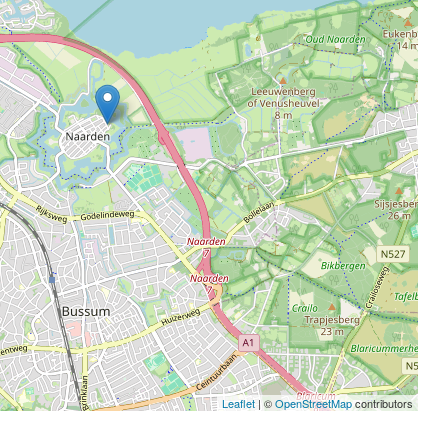
Leaflet
| ©
OpenStreetMap
contributors