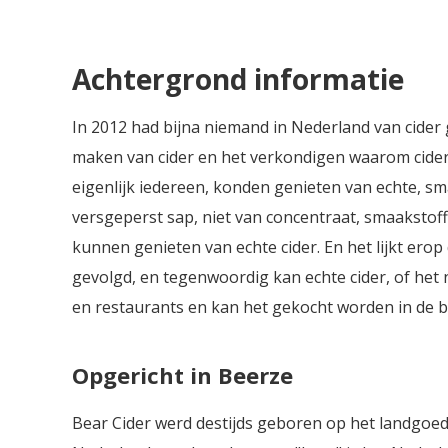
hoppige tonen van een IPA, wat
resulteert in een unieke en lichte
smaakervaring. De cider is
Achtergrond informatie
sprankelend en heeft een subtiele
bitterheid die perfect in balans is
met de natuurlijke zoetheid van de
In 2012 had bijna niemand in Nederland van cider
appels. Ideaal voor liefhebbers van
maken van cider en het verkondigen waarom cider
zowel cider als bier.
eigenlijk iedereen, konden genieten van echte, s
versgeperst sap, niet van concentraat, smaakstof
kunnen genieten van echte cider. En het lijkt ero
gevolgd, en tegenwoordig kan echte cider, of het n
en restaurants en kan het gekocht worden in de b
Opgericht in Beerze
Bear Cider werd destijds geboren op het landgoed 