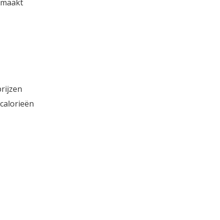
gemaakt
prijzen
 calorieën