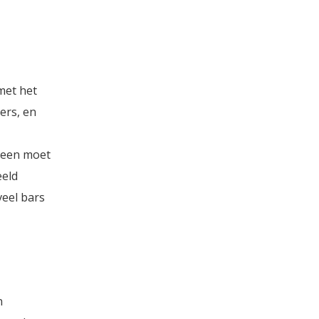
met het
ers, en
ereen moet
eeld
veel bars
n