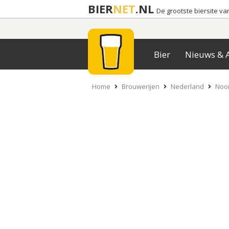
BIER
NET
.NL
De grootste biersite v
Bier
Nieuws & A
Home
Brouwerijen
Nederland
Noor