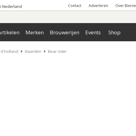
Contact
Adverteren
Over Bierne
an Nederland
rtikelen
Merken
Brouwerijen
Events
Shop
d holland
Naarden
Bear cider