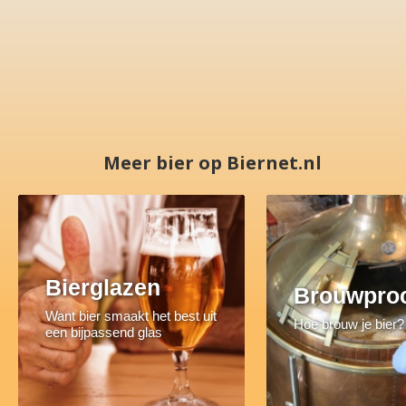
Meer bier op Biernet.nl
Bierglazen
Brouwpro
Want bier smaakt het best uit
Hoe brouw je bier?
een bijpassend glas