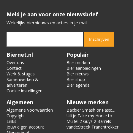
​​​​​​​Meld je aan voor onze nieuwsbrief
Wekelijks biernieuws en acties in je mail
Verification code:
5308
Biernet.nl
Populair
Over ons
Bier merken
Contact
Bier aanbiedingen
Werk & stages
Bier nieuws
Samenwerken &
Bier shop
adverteren
Bier agenda
Cookie instellingen
Algemeen
Nieuwe merken
Algemene Voorwaarden
Baxbier Smash or Pass:
Copyright
Strata
Uiltje Take my Horse to
Links
the Hotel Room
Muifel 2 Guys 2 Barrels
Jouw eigen account
vandeStreek Tranentrekker
Nieuwsbrief