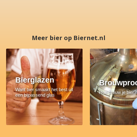
Meer bier op Biernet.nl
Bierglazen
Brouwpro
Want bier smaakt het best uit
Hoe brouw je bier?
een bijpassend glas