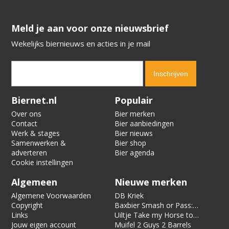
​​​​​​​Meld je aan voor onze nieuwsbrief
Wekelijks biernieuws en acties in je mail
Verification code:
1642
Biernet.nl
Populair
Over ons
Bier merken
Contact
Bier aanbiedingen
Werk & stages
Bier nieuws
Samenwerken &
Bier shop
adverteren
Bier agenda
Cookie instellingen
Algemeen
Nieuwe merken
Algemene Voorwaarden
DB Kriek
Copyright
Baxbier Smash or Pass:
Links
Strata
Uiltje Take my Horse to
Jouw eigen account
the Hotel Room
Muifel 2 Guys 2 Barrels