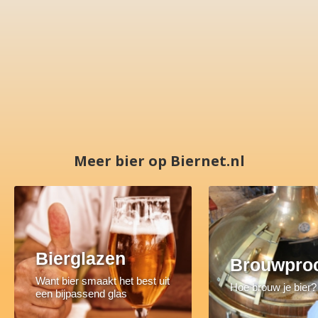
Meer bier op Biernet.nl
Bierglazen
Brouwpro
Want bier smaakt het best uit
Hoe brouw je bier?
een bijpassend glas