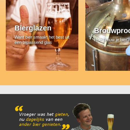
Bierglazen
Brouwpro
Want bier smaakt het best uit
Hoe brouw je bier?
een bijpassend glas