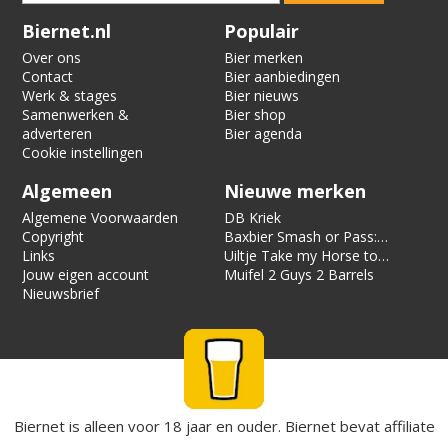
Verification code:
2831
Biernet.nl
Populair
Over ons
Bier merken
Contact
Bier aanbiedingen
Werk & stages
Bier nieuws
Samenwerken &
Bier shop
adverteren
Bier agenda
Cookie instellingen
Algemeen
Nieuwe merken
Algemene Voorwaarden
DB Kriek
Copyright
Baxbier Smash or Pass:
Links
Strata
Uiltje Take my Horse to
Jouw eigen account
the Hotel Room
Muifel 2 Guys 2 Barrels
Nieuwsbrief
Biernet is alleen voor 18 jaar en ouder. Biernet bevat affiliate