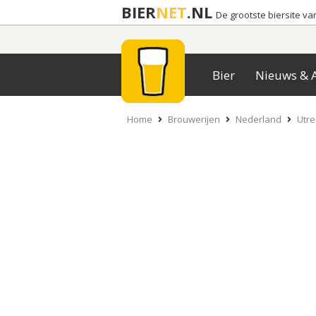
BIER
NET
.NL
De grootste biersite v
Bier
Nieuws & A
Home
Brouwerijen
Nederland
Utre