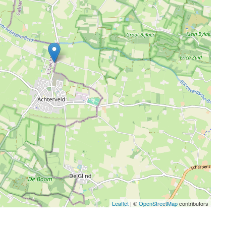
Leaflet
| ©
OpenStreetMap
contributors