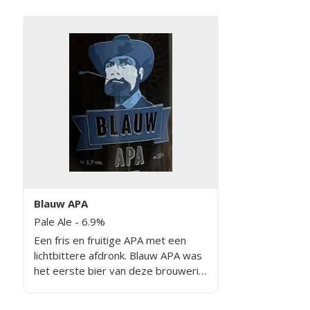
Blauw APA
Pale Ale
- 6.9%
Een fris en fruitige APA met een
lichtbittere afdronk. Blauw APA was
het eerste bier van deze brouwerij
uit Achterveld. Het bier werd in
2020 op de markt gebracht.