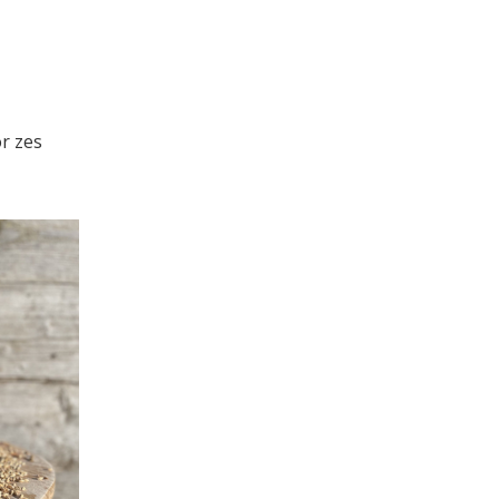
or zes