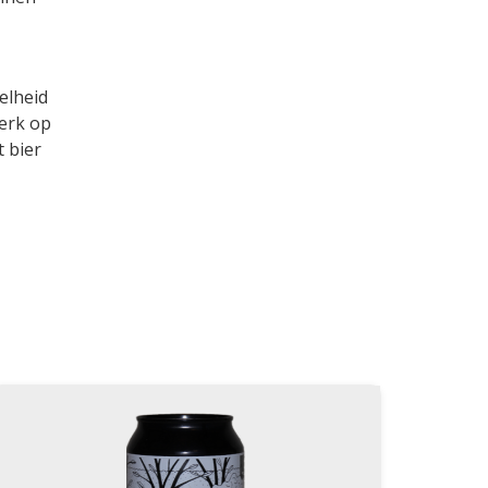
elheid
erk op
t bier