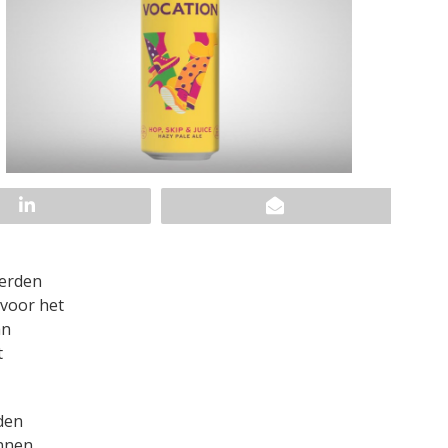
werden
 voor het
an
t
rden
unnen