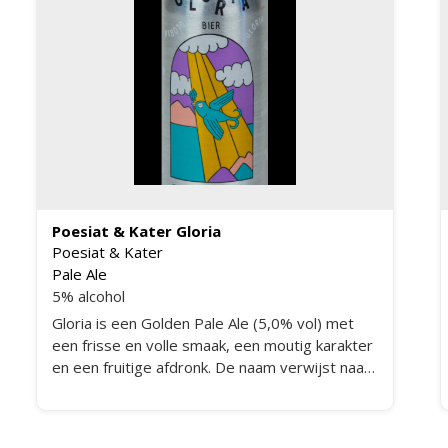
Poesiat & Kater Gloria
Poesiat & Kater
Pale Ale
5% alcohol
Gloria is een Golden Pale Ale (5,0% vol) met
een frisse en volle smaak, een moutig karakter
en een fruitige afdronk. De naam verwijst naar
de geschiedenis van Paradiso en naar de
feestelijkheden die in het kader van dit
jubileum plaatsvinden.