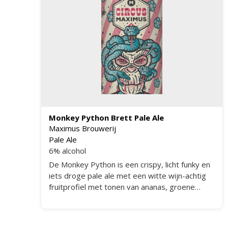
Monkey Python Brett Pale Ale
Maximus Brouwerij
Pale Ale
6% alcohol
De Monkey Python is een crispy, licht funky en
iets droge pale ale met een witte wijn-achtig
fruitprofiel met tonen van ananas, groene
meloen en abrikoos. Na de hoofdvergisting van
het bier zorgt de wilde 'Brettanomyces' gist
voor een bijzonder mooie smaakevolutie,