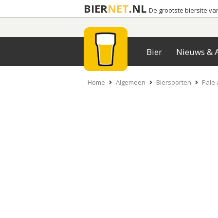
BIER
NET
.NL
De grootste biersite v
Bier
Nieuws & A
Home
Algemeen
Biersoorten
Pale 