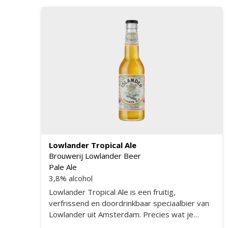
vergelijkbaar met bijvoorbeeld het welbekend
'Orval' bier. Voor wat extra fruitigheid is het
bier nog gedryhopt met Galaxy, Citra en Sabro
hop.
Lowlander Tropical Ale
Brouwerij Lowlander Beer
Pale Ale
3,8% alcohol
Lowlander Tropical Ale is een fruitig,
verfrissend en doordrinkbaar speciaalbier van
Lowlander uit Amsterdam. Precies wat je
nodig hebt tijdens de warme zomerdagen.