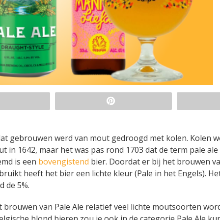
r dat gebrouwen werd van mout gedroogd met kolen. Kolen 
t in 1642, maar het was pas rond 1703 dat de term pale ale
oemd is een
bovengistend
bier. Doordat er bij het brouwen v
uikt heeft het bier een lichte kleur (Pale in het Engels). He
d de 5%.
et brouwen van Pale Ale relatief veel lichte moutsoorten wo
Belgische blond bieren zou je ook in de categorie Pale Ale k