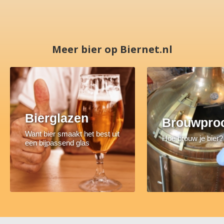
Meer bier op Biernet.nl
Bierglazen
Brouwpro
Want bier smaakt het best uit
Hoe brouw je bier?
een bijpassend glas