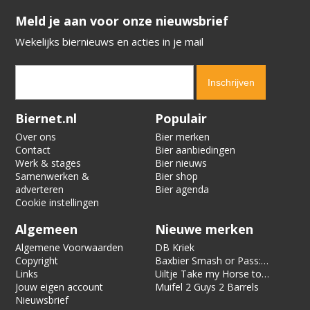
​​​​​​​Meld je aan voor onze nieuwsbrief
Wekelijks biernieuws en acties in je mail
Verification code:
8519
Biernet.nl
Populair
Over ons
Bier merken
Contact
Bier aanbiedingen
Werk & stages
Bier nieuws
Samenwerken &
Bier shop
adverteren
Bier agenda
Cookie instellingen
Algemeen
Nieuwe merken
Algemene Voorwaarden
DB Kriek
Copyright
Baxbier Smash or Pass:
Links
Strata
Uiltje Take my Horse to
Jouw eigen account
the Hotel Room
Muifel 2 Guys 2 Barrels
Nieuwsbrief