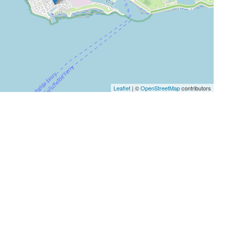
Leaflet
| ©
OpenStreetMap
contributors