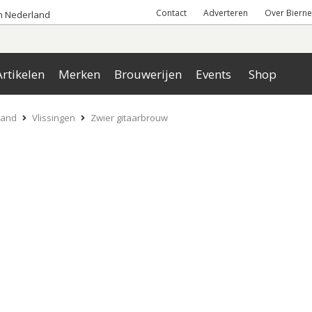
Contact
Adverteren
Over Bierne
an Nederland
rtikelen
Merken
Brouwerijen
Events
Shop
land
Vlissingen
Zwier gitaarbrouw