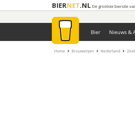
BIER
NET
.NL
De grootste biersite v
Bier
Nieuws & A
Home
Brouwerijen
Nederland
Zee