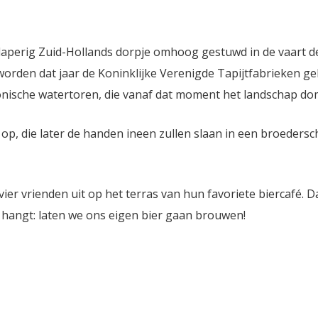
laperig Zuid-Hollands dorpje omhoog gestuwd in de vaart d
 worden dat jaar de Koninklijke Verenigde Tapijtfabrieken g
onische watertoren, die vanaf dat moment het landschap do
 op, die later de handen ineen zullen slaan in een broeders
ier vrienden uit op het terras van hun favoriete biercafé. 
t hangt: laten we ons eigen bier gaan brouwen!