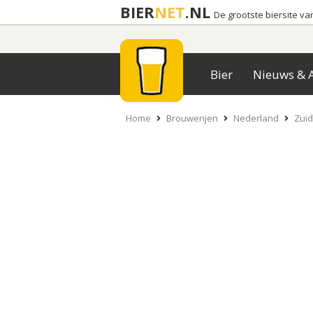
BIER
NET
.NL
De grootste biersite v
Bier
Nieuws & A
Home
Brouwerijen
Nederland
Zuid