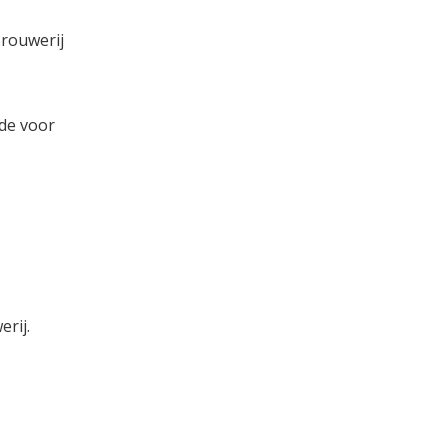
rouwerij
fde voor
rij.