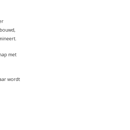
er
ebouwd,
mineert.
chap met
Daar wordt