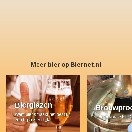
Meer bier op Biernet.nl
Bierglazen
Brouwpro
Want bier smaakt het best uit
Hoe brouw je bier?
een bijpassend glas