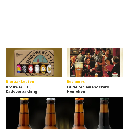
Bierpakketten
Reclames
Brouwerij 't IJ
Oude reclameposters
Kadoverpakking
Heineken