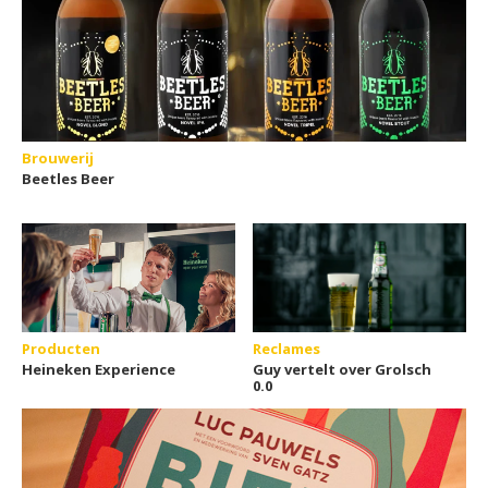
Brouwerij
Beetles Beer
Producten
Reclames
Heineken Experience
Guy vertelt over Grolsch
0.0