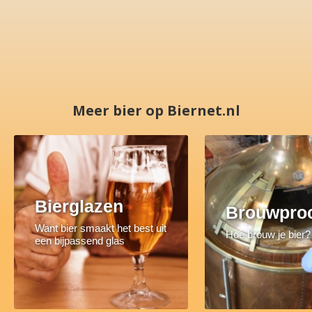
Meer bier op Biernet.nl
Bierglazen
Brouwpro
Want bier smaakt het best uit
Hoe brouw je bier?
een bijpassend glas