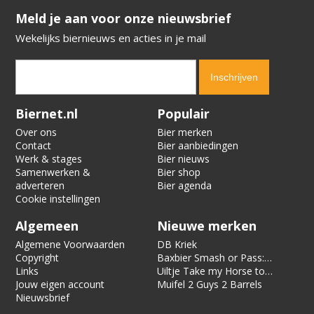
​​​​​​​Meld je aan voor onze nieuwsbrief
Wekelijks biernieuws en acties in je mail
Verification code:
7999
Biernet.nl
Populair
Over ons
Bier merken
Contact
Bier aanbiedingen
Werk & stages
Bier nieuws
Samenwerken &
Bier shop
adverteren
Bier agenda
Cookie instellingen
Algemeen
Nieuwe merken
Algemene Voorwaarden
DB Kriek
Copyright
Baxbier Smash or Pass:
Links
Strata
Uiltje Take my Horse to
Jouw eigen account
the Hotel Room
Muifel 2 Guys 2 Barrels
Nieuwsbrief