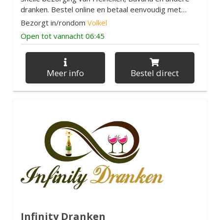
dranken. Bestel online en betaal eenvoudig met
iDEAL.
Bezorgt in/rondom
Volkel
Open tot vannacht 06:45
Meer info
Bestel direct
Infinity Dranken