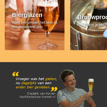
Bierglazen
Brouwpro
Want bier smaakt het best uit
Hoe brouw je bier?
een bijpassend glas