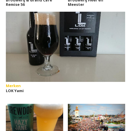
Brouwerij & Grand Café
Brouwerij Heer en
Remise 56
Meester
Merken
LOK Yami