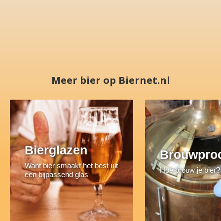
Meer bier op Biernet.nl
Bierglazen
Brouwpro
Want bier smaakt het best uit
Hoe brouw je bier?
een bijpassend glas