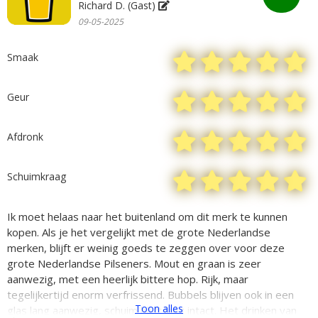
Richard D. (Gast)
09-05-2025
Smaak
Geur
Afdronk
Schuimkraag
Ik moet helaas naar het buitenland om dit merk te kunnen
kopen. Als je het vergelijkt met de grote Nederlandse
merken, blijft er weinig goeds te zeggen over voor deze
grote Nederlandse Pilseners. Mout en graan is zeer
aanwezig, met een heerlijk bittere hop. Rijk, maar
tegelijkertijd enorm verfrissend. Bubbels blijven ook in een
Toon alles
glas lang aanwezig, schuim blijft lang intact. Het drinken van