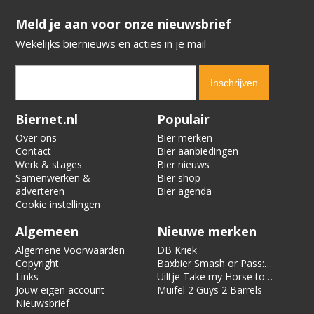
​​​​​​​Meld je aan voor onze nieuwsbrief
Wekelijks biernieuws en acties in je mail
Verification code:
3910
Biernet.nl
Populair
Over ons
Bier merken
Contact
Bier aanbiedingen
Werk & stages
Bier nieuws
Samenwerken &
Bier shop
adverteren
Bier agenda
Cookie instellingen
Algemeen
Nieuwe merken
Algemene Voorwaarden
DB Kriek
Copyright
Baxbier Smash or Pass:
Links
Strata
Uiltje Take my Horse to
Jouw eigen account
the Hotel Room
Muifel 2 Guys 2 Barrels
Nieuwsbrief