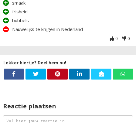
smaak
een biertje verzadigd niet, de licht bitter-frisse nasmaak
nodigt je uit om er nog eentje pakken. Dit is zoals een
frisheid
pilsener hoort te zijn, eenvoudig, fris, doordrinkbaar met
bubbels
aanwezige aroma's van hop en mout. Ik heb veel pilseners uit
Nauwelijks te krijgen in Nederland
europa geprobeerd, deze staat absoluut bovenaan de lijst
van favorieten.
0
0
Lekker biertje? Deel hem nu!
Reactie plaatsen