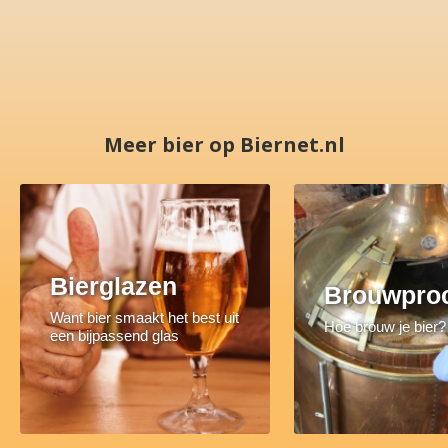
Meer bier op Biernet.nl
Bierglazen
Brouwpro
Want bier smaakt het best uit
Hoe brouw je bier?
een bijpassend glas