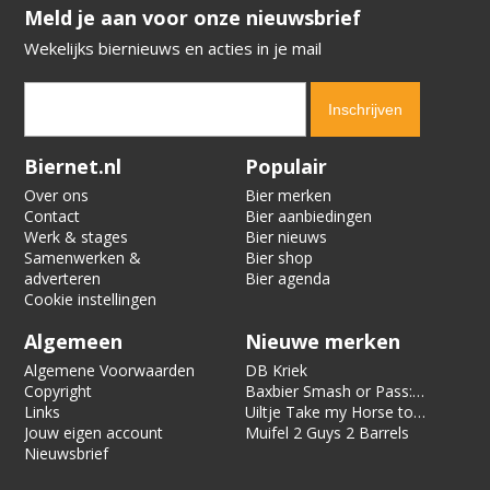
​​​​​​​Meld je aan voor onze nieuwsbrief
Wekelijks biernieuws en acties in je mail
Verification code:
5490
Biernet.nl
Populair
Over ons
Bier merken
Contact
Bier aanbiedingen
Werk & stages
Bier nieuws
Samenwerken &
Bier shop
adverteren
Bier agenda
Cookie instellingen
Algemeen
Nieuwe merken
Algemene Voorwaarden
DB Kriek
Copyright
Baxbier Smash or Pass:
Links
Strata
Uiltje Take my Horse to
Jouw eigen account
the Hotel Room
Muifel 2 Guys 2 Barrels
Nieuwsbrief