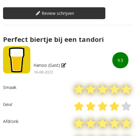
Review schrijven
Perfect biertje bij een tandori
9.5
Hansio (Gast)
16-08-2023
Smaak
Geur
Afdronk