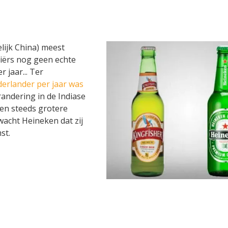
lijk China) meest
diërs nog geen echte
r jaar... Ter
erlander per jaar was
randering in de Indiase
en steeds grotere
acht Heineken dat zij
st.