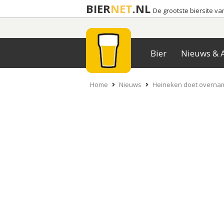
BIER
NET
.NL
De grootste biersite v
Bier
Nieuws & A
Home
Nieuws
Heineken doet overnam