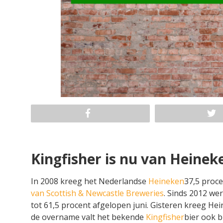
Kingfisher is nu van Heinek
In 2008 kreeg het Nederlandse
Heineken
37,5 proc
van Scottish & Newcastle Breweries
. Sinds 2012 we
tot 61,5 procent afgelopen juni. Gisteren kreeg Hei
de overname valt het bekende
Kingfisher
bier ook b