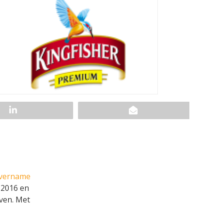
vername
 2016 en
jven. Met