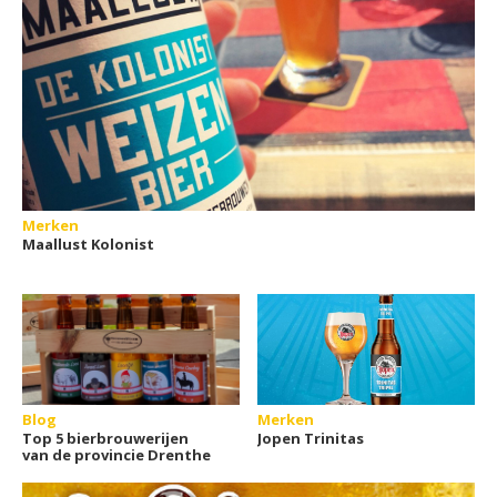
Merken
Maallust Kolonist
Blog
Merken
Top 5 bierbrouwerijen
Jopen Trinitas
van de provincie Drenthe