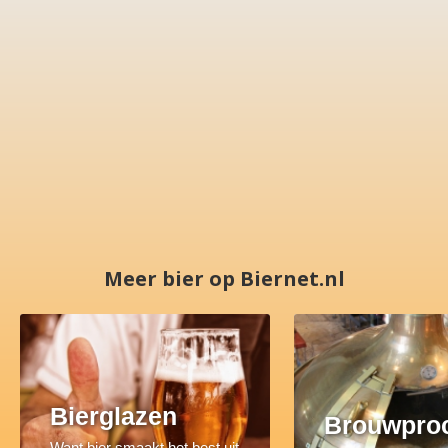
Meer bier op Biernet.nl
Bierglazen
Brouwpro
Want bier smaakt het best uit