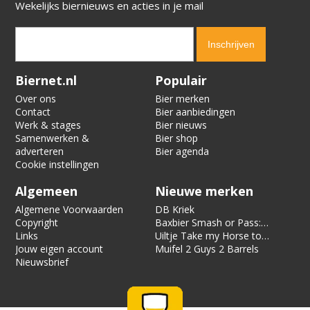
Wekelijks biernieuws en acties in je mail
Verification code:
6421
Biernet.nl
Populair
Over ons
Bier merken
Contact
Bier aanbiedingen
Werk & stages
Bier nieuws
Samenwerken &
Bier shop
adverteren
Bier agenda
Cookie instellingen
Algemeen
Nieuwe merken
Algemene Voorwaarden
DB Kriek
Copyright
Baxbier Smash or Pass:
Links
Strata
Uiltje Take my Horse to
Jouw eigen account
the Hotel Room
Muifel 2 Guys 2 Barrels
Nieuwsbrief