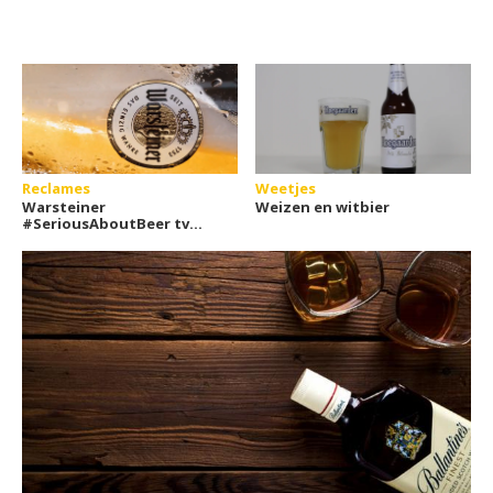
Reclames
Weetjes
Warsteiner
Weizen en witbier
#SeriousAboutBeer tv
commercial