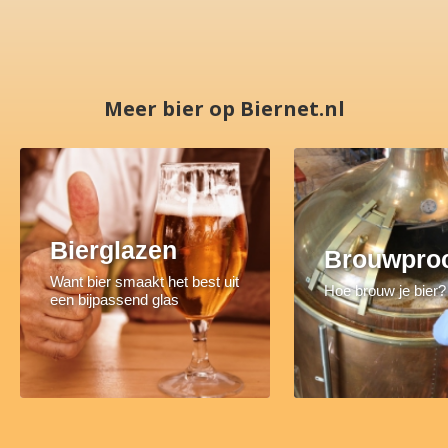
Meer bier op Biernet.nl
Bierglazen
Brouwpro
Want bier smaakt het best uit
Hoe brouw je bier?
een bijpassend glas