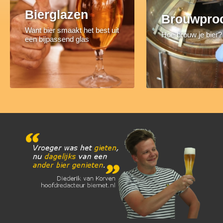
Bierglazen
Brouwpro
Want bier smaakt het best uit
Hoe brouw je bier?
een bijpassend glas