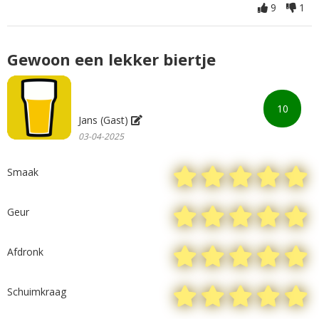
9
1
Gewoon een lekker biertje
10
Jans (Gast)
03-04-2025
Smaak
Geur
Afdronk
Schuimkraag