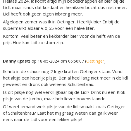
Helaas 2024, ik kocht altijd mijn boodschappen en bier bij de
Lidl, maar sinds dat kordaat en heiniksen bocht dus niet meer.
Lidl heeft ook geen eigen inbreng meer.
Afgelopen zomer was ik in Oetinger. Heerlijk bier.En bij de
supermarkt aldaar € 0,55 voor een halve liter.
Kortom, veel beter en kekkerder bier voor de helft van de
prijs.Hoe kan Lidl zo stom zijn.
Danny (gast)
op 18-05-2024 om 06:56:07 (
Oettinger
)
Ik heb in de schuur nog 2 lege kratten Oetinger staan. Vond
het altijd een heerlijk pilsje. Ben al heel lang niet meer in de lidl
geweest en dronk ook weleens Schultenbrau.
Is dit pilsje nog wel verkrijgbaar bij de Lidl? Drink nu een Klok
pilsje van de Jumbo, maar heb liever bovenstaande.
Of weet iemand welk pilsje van de lidl smaakt zoals Oetinger
of Schultenbrau? Laat het mij graag weten dan ga ik weer
eens naar de Lidl voor een lekker pilsje!