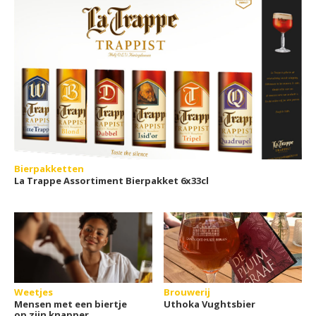
Bierpakketten
La Trappe Assortiment Bierpakket 6x33cl
Weetjes
Brouwerij
Mensen met een biertje
Uthoka Vughtsbier
op zijn knapper