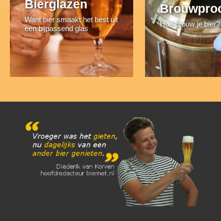
Bierglazen
Brouwpro
Want bier smaakt het best uit
Hoe brouw je bier?
een bijpassend glas