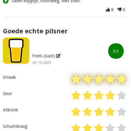
Geen koppijn, voordelig, niet zoet.
8
0
Goede echte pilsner
8.0
Peels (Gast)
05-10-2020
Smaak
Geur
Afdronk
Schuimkraag